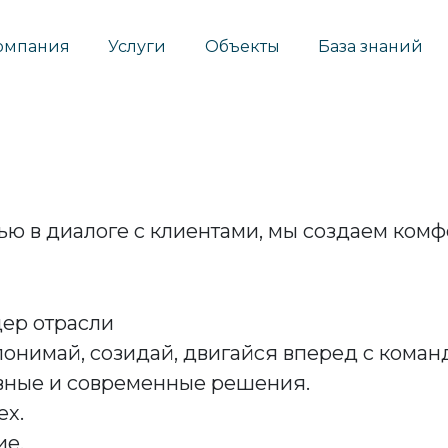
омпания
Услуги
Объекты
База знаний
ю в диалоге с клиентами, мы создаем комф
ер отрасли
нимай, созидай, двигайся вперед с коман
ивные и современные решения.
ех.
ие.