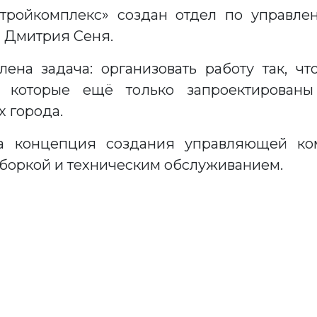
стройкомплекс» создан отдел по управ
м Дмитрия Сеня.
ена задача: организовать работу так, ч
, которые ещё только запроектирован
х города.
а концепция создания управляющей ко
боркой и техническим обслуживанием.