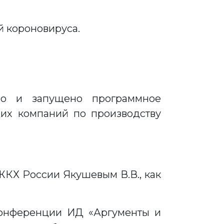
й короновируса.
ано и запущено программное
щих компаний по производству
ЖКХ России Якушевым В.В., как
конференции ИД «Аргументы и