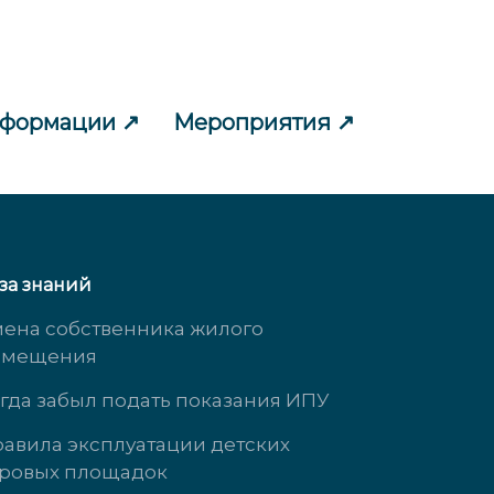
нформации
Мероприятия
за знаний
ена собственника жилого
омещения
гда забыл подать показания ИПУ
авила эксплуатации детских
ровых площадок