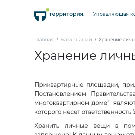
Управляющая к
Хранение лич
Главная
База знаний
Хранение личн
Приквартирные площадки, прил
Постановлением Правительст
многоквартирном доме", являю
которого несет ответственность
Хранить личные вещи в поме
запрещено! К данным вещам отно