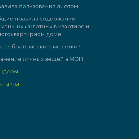
Южногорская, д. 11
ул. Кузнецова, 
авила пользования лифтом
 3323
доб. 3737
щие правила содержания
машних животных в квартире и
т с 9:00 до 18:00
Пн-Чт: 09:00-18
огоквартирном доме
9:00 до 17:00
Пт: 09:00-17:00
с выходной
Сб-Вс выходно
к выбрать москитные сетки?
анение личных вещей в МОП
ендеры
нтакты