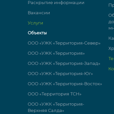
ул. Михеева, д. 2
ул. 
Раскрытие информации
Пр
Вакансии
доб. 3434
доб.
Об
до
Услуги
пн-чт с 9:00 до 18:00
пн-ч
мн
пт с 9:00 до 17:00
пт с 
Объекты
сб-вс выходной
сб-в
Ка
ООО «УЖК «Территория-Север»
Хр
ООО «УЖК «Территория»
Т
ООО «УЖК «Территория-Запад»
Ко
ООО «УЖК «Территория-Юг»
ООО «УЖК «Территория-Восток»
ООО «Территория ТСН»
ООО «УЖК «Территория-
Верхняя Салда»