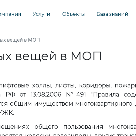
омпания
Услуги
Объекты
База знаний
ных вещей в МОП
ых вещей в МОП
ифтовые холлы, лифты, коридоры, пожарн
ва РФ от 13.08.2006 №491 "Правила со
тся общим имуществом многоквартирного 
 УЖК.
щениях общего пользования многоква
сятся: коляски, велосипеды, другие трансп