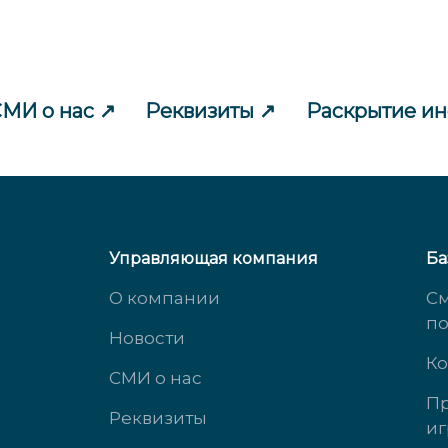
МИ о нас
Реквизиты
Раскрытие и
Управляющая компания
Ба
О компании
См
п
Новости
Ко
СМИ о нас
Пр
Реквизиты
иг