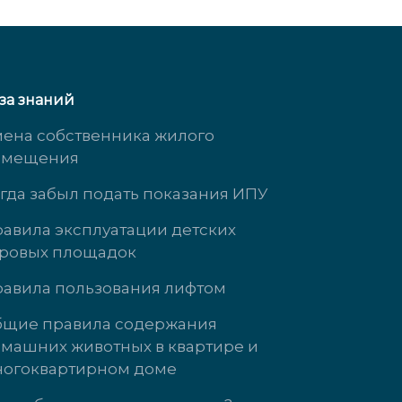
за знаний
ена собственника жилого
омещения
гда забыл подать показания ИПУ
авила эксплуатации детских
ровых площадок
Южногорская, д. 11
ул. Кузнецова, 
авила пользования лифтом
 3323
доб. 3737
щие правила содержания
машних животных в квартире и
т с 9:00 до 18:00
Пн-Чт: 09:00-18
огоквартирном доме
9:00 до 17:00
Пт: 09:00-17:00
с выходной
Сб-Вс выходно