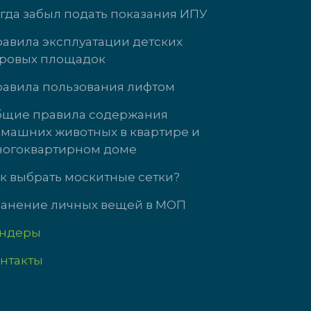
гда забыл подать показания ИПУ
авила эксплуатации детских
ровых площадок
Кузнецова, д. 21
ул. Энгельса, д
авила пользования лифтом
 3737
+7 (34345)-472-
щие правила содержания
машних животных в квартире и
т: 09:00-18:00
пн-чт: 09:00-18
огоквартирном доме
09:00-17:00
пт: 09:00-17:00
с выходной
сб-вс выходной
к выбрать москитные сетки?
анение личных вещей в МОП
ендеры
нтакты