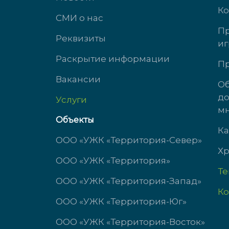
Ко
СМИ о нас
Пр
Реквизиты
иг
ул. Южногорская, д. 11
ул. 
Раскрытие информации
Пр
Вакансии
доб. 3323
доб.
Об
до
Услуги
пн-чт с 9:00 до 18:00
Пн-Ч
мн
пт с 9:00 до 17:00
Пт: 
Объекты
сб-вс выходной
Сб-В
Ка
ООО «УЖК «Территория-Север»
Хр
ООО «УЖК «Территория»
Т
ООО «УЖК «Территория-Запад»
Ко
ООО «УЖК «Территория-Юг»
ООО «УЖК «Территория-Восток»