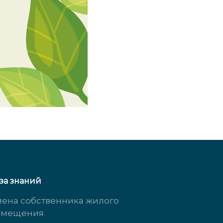
за знаний
ена собственника жилого
омещения