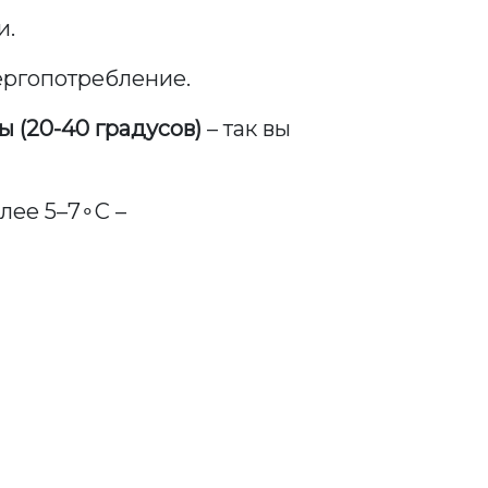
и.
ергопотребление.
 (20-40 градусов)
– так вы
лее 5–7∘C –