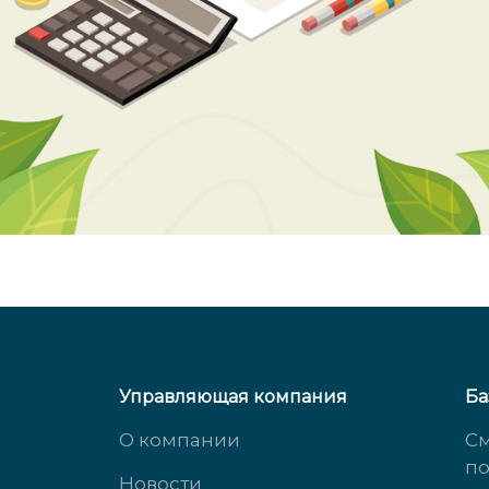
Управляющая компания
Ба
О компании
См
п
Новости