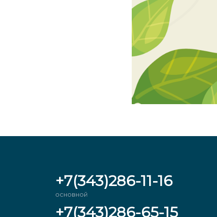
+7(343)286-11-16
основной
+7(343)286-65-15