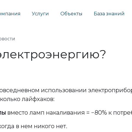
омпания
Услуги
Объекты
База знаний
овости
 электроэнергию?
овседневном использовании электроприбор
сколько лайфхаков:
пы
вместо ламп накаливания = −80% к потр
 когда в нем никого нет.