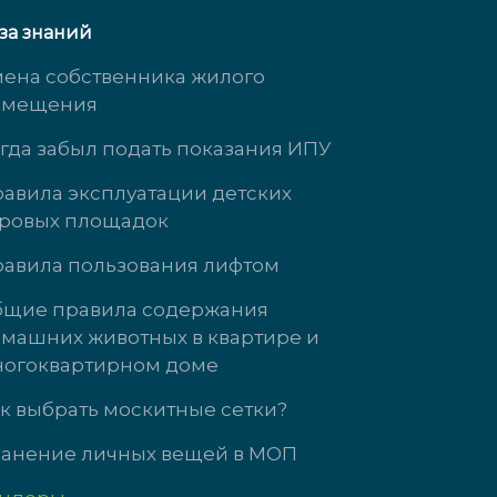
за знаний
ена собственника жилого
омещения
гда забыл подать показания ИПУ
авила эксплуатации детских
ровых площадок
Кузнецова, д. 21
ул. Энгельса, д
авила пользования лифтом
 3737
+7 (34345)-472-
щие правила содержания
машних животных в квартире и
т: 09:00-18:00
пн-чт: 09:00-18
огоквартирном доме
09:00-17:00
пт: 09:00-17:00
с выходной
сб-вс выходной
к выбрать москитные сетки?
анение личных вещей в МОП