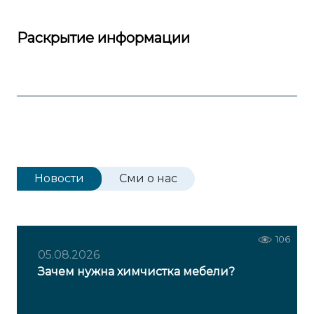
Раскрытие информации
Новости
Сми о нас
22
106
05.08.2026
Зачем нужна химчистка мебели?