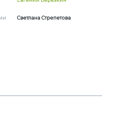
Евгений Березкин
ми
Светлана Стрепетова