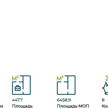
447.7
6458.9
8
ых
Площадь
Площадь МОП
Ко