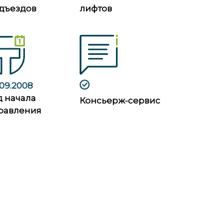
дъездов
лифтов
.09.2008
д начала
Консьерж-сервис
равления