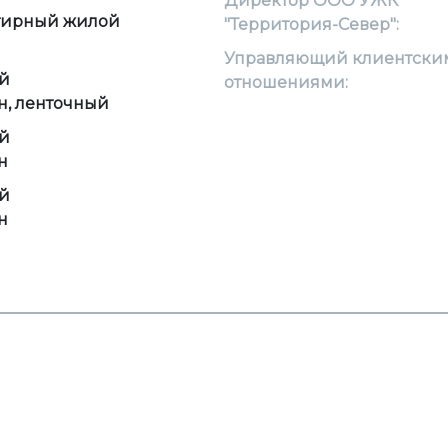
Директор ООО УЖК
тирный жилой
"Территория-Север":
Управляющий клиентски
й
отношениями:
н, ленточный
й
н
й
н