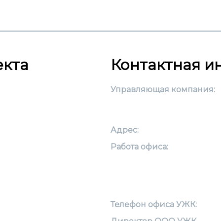
екта
Контактная 
Управляющая компания:
Адрес:
Работа офиса:
Телефон офиса УЖК: