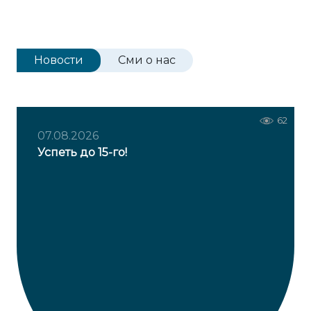
Новости
Сми о нас
64
62
07.08.2026
Успеть до 15-го!