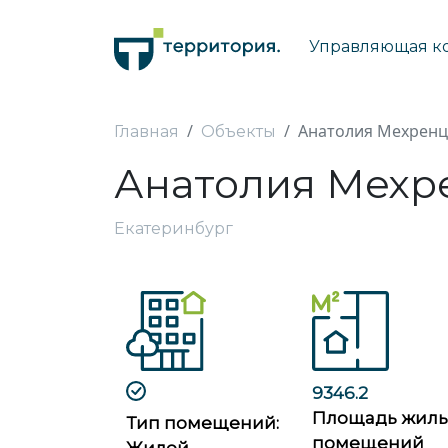
Управляющая к
Анатолия Мехренце
Главная
Объекты
Анатолия Мехре
Екатеринбург
9346.2
Площадь жил
Тип помещений:
помещений