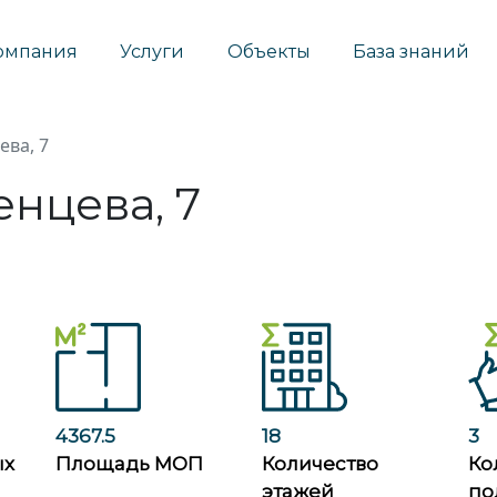
омпания
Услуги
Объекты
База знаний
ва, 7
нцева, 7
4367.5
18
3
ых
Площадь МОП
Количество
Ко
этажей
по