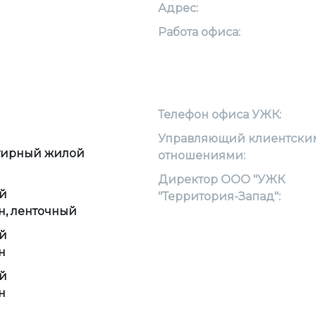
Адрес:
Работа офиса:
Телефон офиса УЖК:
Управляющий клиентски
тирный жилой
отношениями:
Директор ООО "УЖК
й
"Территория-Запад":
н, ленточный
й
н
й
н