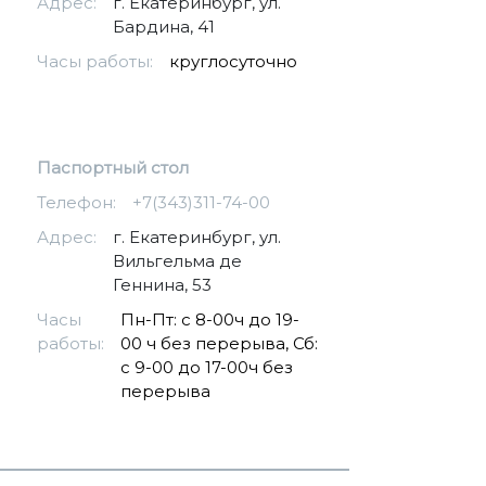
Адрес:
г. Екатеринбург, ул.
Бардина, 41
Часы работы:
круглосуточно
Паспортный стол
Телефон:
+7(343)311-74-00
Адрес:
г. Екатеринбург, ул.
Вильгельма де
Геннина, 53
Часы
Пн-Пт: с 8-00ч до 19-
работы:
00 ч без перерыва, Сб:
с 9-00 до 17-00ч без
перерыва