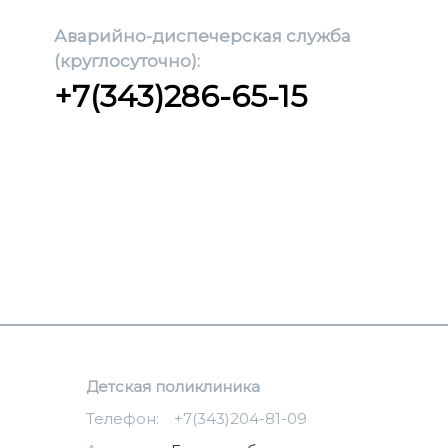
Аварийно-диспечерская служба
(круглосуточно):
+7(343)286-65-15
Детская поликлиника
Телефон:
+7(343)204-81-09