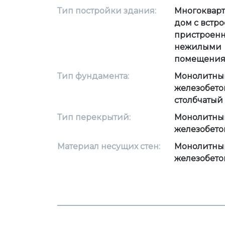
Тип постройки здания:
Многоквар
дом с встро
пристроен
нежилыми
помещени
Тип фундамента:
Монолитны
железобето
столбчатый
Тип перекрытий:
Монолитны
железобето
Материал несущих стен:
Монолитны
железобето