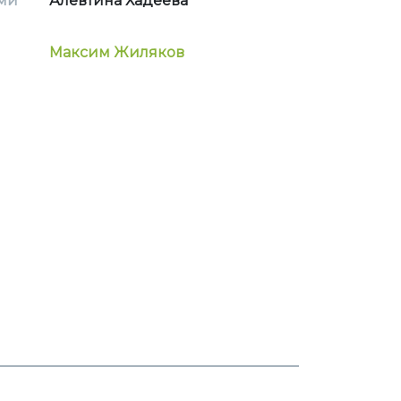
ми
Алевтина Хадеева
Максим Жиляков