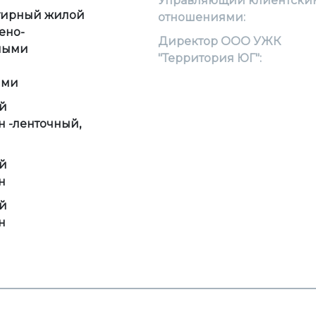
Управляющий клиентски
тирный жилой
отношениями:
ено-
Директор ООО УЖК
ными
"Территория ЮГ":
ями
й
н -ленточный,
й
н
й
н