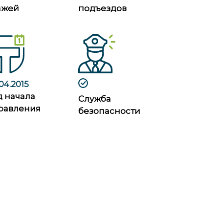
ажей
подъездов
04.2015
д начала
Служба
равления
безопасности