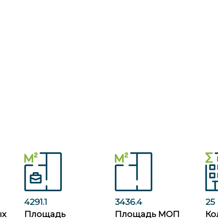
4291.1
3436.4
25
ых
Площадь
Площадь МОП
Ко