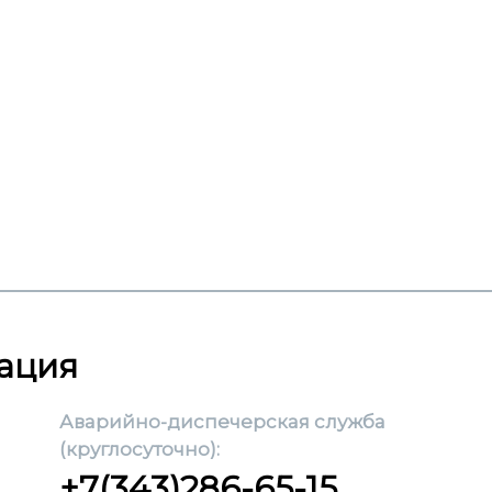
ация
Аварийно-диспечерская служба
(круглосуточно):
+7(343)286-65-15