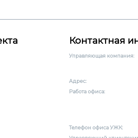
екта
Контактная 
Управляющая компания:
Адрес:
Работа офиса:
Телефон офиса УЖК: