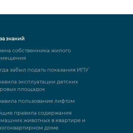
за знаний
ена собственника жилого
омещения
гда забыл подать показания ИПУ
авила эксплуатации детских
ровых площадок
Южногорская, д. 11
ул. Кузнецова, 
авила пользования лифтом
 3323
доб. 3737
щие правила содержания
машних животных в квартире и
т с 9:00 до 18:00
Пн-Чт: 09:00-18
огоквартирном доме
9:00 до 17:00
Пт: 09:00-17:00