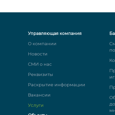
Управляющая компания
Ба
О компании
См
п
Новости
Ко
СМИ о нас
Пр
Реквизиты
иг
ул. Михеева, д. 2
ул. 
Раскрытие информации
Пр
Вакансии
доб. 3434
доб.
Об
до
Услуги
пн-чт с 9:00 до 18:00
пн-ч
мн
пт с 9:00 до 17:00
пт с 