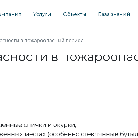
омпания
Услуги
Объекты
База знаний
асности в пожароопасный период
асности в пожароопа
шенные спички и окурки;
женных местах (особенно стеклянные бутылк