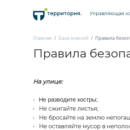
Управляющая к
Правила безоп
Главная
База знаний
Правила безоп
На улице:
Не разводите костры;
•
• Не сжигайте листья;
• Не бросайте на землю непога
• Не оставляйте мусор в неполо