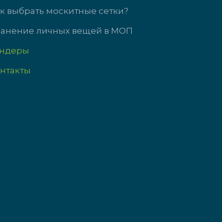
с выходной
Сб-Вс выходно
к выбрать москитные сетки?
анение личных вещей в МОП
ендеры
нтакты